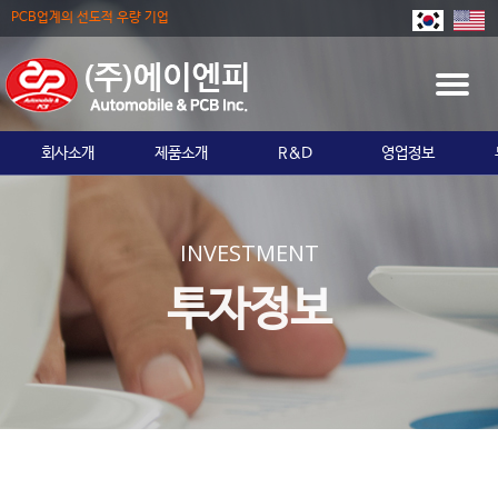
PCB업계의 선도적 우량 기업
T
O
G
회사소개
제품소개
R&D
영업정보
G
L
E
N
INVESTMENT
A
V
투자정보
I
G
A
T
I
O
N