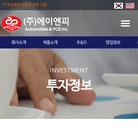
PCB업계의 선도적 우량 기업
T
O
G
회사소개
제품소개
R&D
영업정보
G
L
E
N
INVESTMENT
A
V
투자정보
I
G
A
T
I
O
N